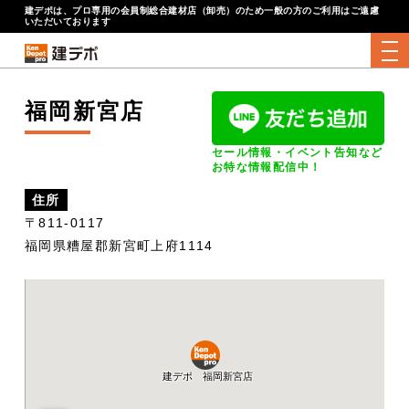
建デポは、プロ専用の会員制総合建材店（卸売）のため一般の方のご利用はご遠慮
いただいております
tog
福岡新宮店
セール情報・イベント告知など
お特な情報配信中！
住所
〒811-0117
福岡県糟屋郡新宮町上府1114