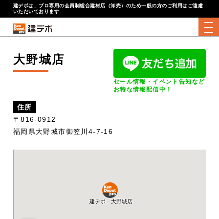
建デポは、プロ専用の会員制総合建材店（卸売）のため一般の方のご利用はご遠慮
いただいております
tog
大野城店
セール情報・イベント告知など
お特な情報配信中！
住所
〒816-0912
福岡県大野城市御笠川4-7-16