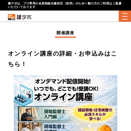
建デポは、プロ専用の会員制総合建材店（卸売）のため一般の方のご利用はご遠慮
いただいております
tog
開催講座
オンライン講座の詳細・お申込みはこ
ちら！